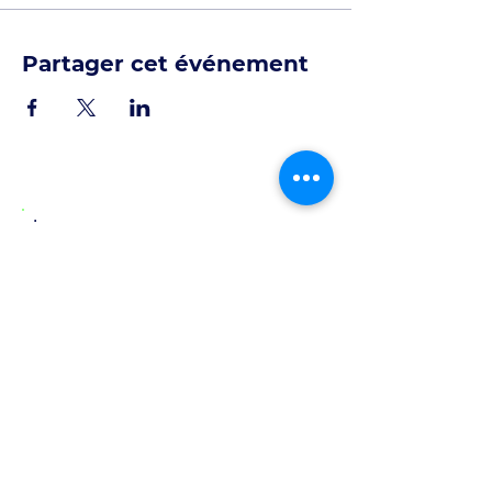
Partager cet événement
Suivez-nous
💌
Inscrivez-vous à notre newsletter ici :
Mensuelle
Mini-cours, outils, fiche pour construire une
posture managériale solide et responsable
Partageons sur les réseaux sociaux :