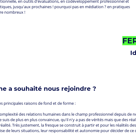
otionnelle, en outils d'évaluations, en codéveloppement professionnel et
atiques, jusqu'aux prochaines ! pourquoi pas en médiation ? en pratiques
core nombreux !
FE
I
e a souhaité nous rejoindre ?
incipales raisons de fond et de forme :
 complexité des relations humaines dans le champ professionnel depuis de
je suis de plus en plus convaincue, qu'il n'y a pas de vérités mais que des r
alité. Très justement, la fresque se construit à partir et pour les réalités de
rtise de leurs situations, leur responsabilité et autonomie pour décider de ce 