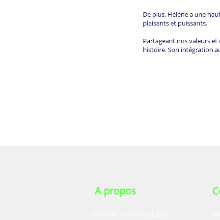
De plus, Hélène a une hau
plaisants et puissants.
Partageant nos valeurs et c
histoire. Son intégration 
A propos
C
Un atelier créé par
H.E.P10
No