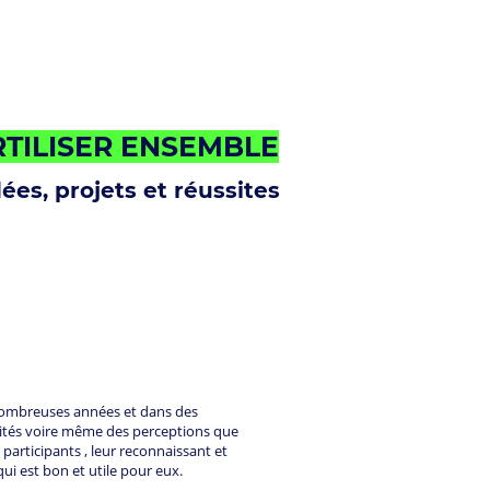
RTILISER ENSEMBLE
dées, projets et réussites
 nombreuses années et dans des
éalités voire même des perceptions que
s participants , leur reconnaissant et
qui est bon et utile pour eux.