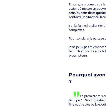
Ensuite, le processus de la
actions à mettre en oeuvr
sens, au sens de ce qui fai
contexte, inhibant ou faci
Sur la forme, l'atelier tient
complexes.
Pour conclure, je partage u
Je ne peux pas m'empêcher
tendu la conception de la 
prescripteurs.
Pourquoi avons
?
"
La première fois que Laure
l’équipe !" . Sa compréhen
fine et une très belle éco