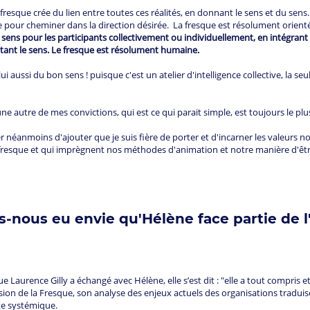
 fresque crée du lien entre toutes ces réalités, en donnant le sens et du sens.
e pour cheminer dans la direction désirée. La fresque est résolument orien
t sens pour les participants collectivement ou individuellement, en intégrant 
litant le sens. Le fresque est résolument humaine.
 lui aussi du bon sens ! puisque c'est un atelier d'intelligence collective, la se
ne autre de mes convictions, qui est ce qui parait simple, est toujours le pl
 néanmoins d'ajouter que je suis fière de porter et d'incarner les valeurs 
fresque et qui imprègnent nos méthodes d'animation et notre manière d'être e
-nous eu envie qu'Hélène face partie de l
nce Gilly a échangé avec Hélène, elle s’est dit : "elle a tout compris et j’
sion de la Fresque, son analyse des enjeux actuels des organisations traduis
ute systémique.