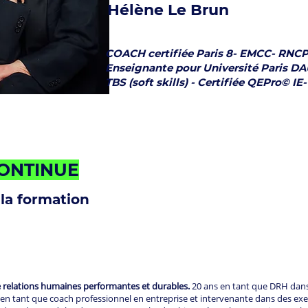
Hélène Le Brun
COACH certifiée Paris 8- EMCC- RNCP 
Enseignante pour Université Paris D
TBS (soft skills) - Certifiée QEPro© I
ONTINUE
 la formation
de relations humaines performantes et durables.
20 ans en tant que DRH dans l
s en tant que coach professionnel en entreprise et intervenante dans des e