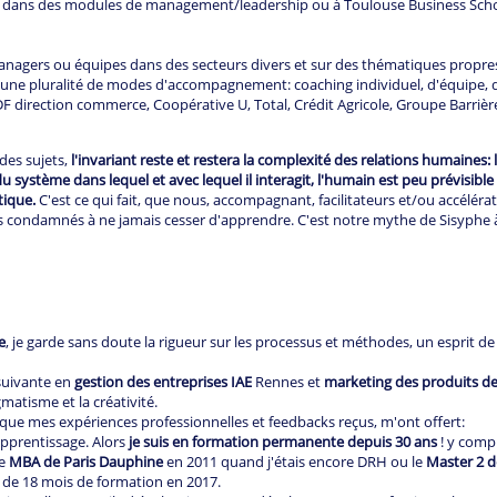
e dans des modules de management/leadership ou à Toulouse Business School
agers ou équipes dans des secteurs divers et sur des thématiques propres
s une pluralité de modes d'accompagnement: coaching individuel, d'équipe, d
F direction commerce, Coopérative U, Total, Crédit Agricole, Groupe Barrièr
 des sujets,
l'invariant reste et restera la complexité des relations humaines:
système dans lequel et avec lequel il interagit, l'humain est peu prévisible e
tique.
C'est ce qui fait, que nous, accompagnant, facilitateurs et/ou accéléra
ondamnés à ne jamais cesser d'apprendre. C'est notre mythe de Sisyphe à
e
, je garde sans doute la rigueur sur les processus et méthodes, un esprit de
suivante en
gestion des entreprises IAE
Rennes et
marketing des produits d
matisme et la créativité.
 que mes expériences professionnelles et feedbacks reçus, m'ont offert:
'apprentissage. Alors
je suis en formation permanente depuis 30 ans
! y comp
le
MBA de Paris Dauphine
en 2011 quand j'étais encore DRH ou le
Master 2 d
8 de 18 mois de formation en 2017.