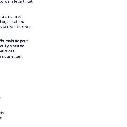
 dans le certificat
 à chacun et
'organisation,
e, Ministères, CNRS,
 l'humain ne peut
t il y a peu de
teurs des
 nous et tant
e
ris
e