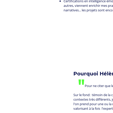
Certifications en intelligence ém
autres, viennent enrichir mes pr
narratives... les projets sont en
Pourquoi Hélèn
"
Pour ne citer que les pr
Sur le fond: témoin de la
contextes très différents, 
l'on prend pour une ou la ré
valorisant à la fois l'expe