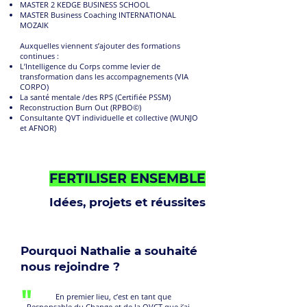
MASTER 2 KEDGE BUSINESS SCHOOL
MASTER Business Coaching INTERNATIONAL
MOZAIK
Auxquelles viennent s’ajouter des formations
continues :
L’Intelligence du Corps comme levier de
transformation dans les accompagnements (VIA
CORPO)
La santé mentale /des RPS (Certifiée PSSM)
Reconstruction Burn Out (RPBO©)
Consultante QVT individuelle et collective (WUNJO
et AFNOR)
FERTILISER ENSEMBLE
Idées, projets et réussites
Pourquoi Nathalie a souhaité
nous rejoindre ?
"
En premier lieu, c’est en tant que
Responsable du Change et de la QVCT que j’ai