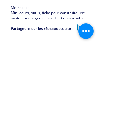
Mensuelle
Mini-cours, outils, fiche pour construire une
posture managériale solide et responsable
Partageons sur les réseaux sociaux :
A propos
Contactez-nous
Un atelier créé par
H.E.P10
Nous écrire
cabinet fondé par Laurence Gilly
Formulaire de contact en ligne
et dédié à la
professionnalisation du métier
Vous avez envie de travailler avec
de manager et à la
nous ?
transformation managériale des
Coachs, formateurs, partenaires ?
organisations.
Laissez-nous vos coordonnées
Au-delà de l'atelier : parcours
stratégiques, formations,
Une suggestion, une réclamation ?
coaching, consulting. En France,
Vous pouvez nous écrire
ici
Belgique, Luxembourg et Suisse
romande.
Vecteur de performances
durables®