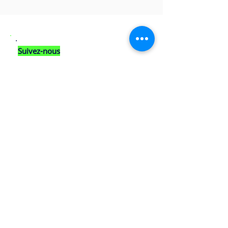
Suivez-nous
💌
Inscrivez-vous à notre newsletter ici :
Mensuelle
Mini-cours, outils, fiche pour construire une
posture managériale solide et responsable
Partageons sur les réseaux sociaux :
A propos
Contactez-nous
Un atelier créé par
H.E.P10
Nous écrire
cabinet fondé par Laurence Gilly
Formulaire de contact en ligne
et dédié à la
professionnalisation du métier
Vous avez envie de travailler avec
de manager et à la